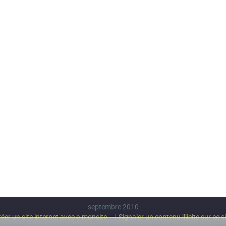
septembre 2010
réer un site internet avec e-monsite
Signaler un contenu illicite sur ce s