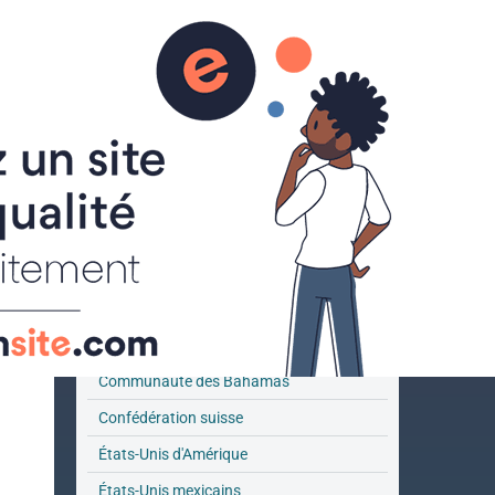
ACCUEIL
Menu
Afrique
Amérique centrale et Caraïbes
Amérique du sud
Asie et Proche-Orient
Australie et Océanie
Canada
Communauté des Bahamas
Confédération suisse
États-Unis d'Amérique
États-Unis mexicains