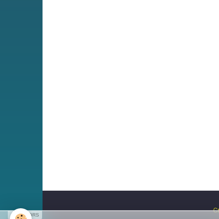
C
SPONSORS