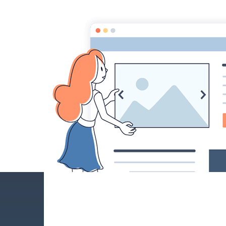
Cimetières du monde
Lieux d'inhumation e
Cathédrale archiépiscopale et royale de Cuertea de Argeș
Cimetière de Ghencea
(Bucarest)
Monastère de Cuertea de Argeș