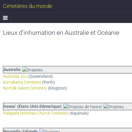
Cimetières du monde
Lieux d'inhumation en Australie et Océanie
Australie
Australia Zoo
(Queensland)
Karrakatta Cemetery
(Perth)
Norfolk Island Cemetery
(Kingston)
Hawaï (États-Unis d'Amerique)
Palapala Ho'omau Church Cemetery
(Kipahulu)
Nouvelle-Zélande